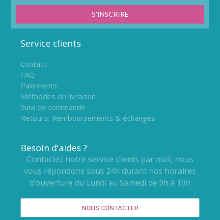
S'INSCRIRE
Service clients
Contact
FAQ
Paiements
Méthodes de livraison
Suivi de commande
Retours, Remboursements & échanges
Besoin d'aides ?
Contactez notre service clients par mail, nous
vous répondons sous 24h durant nos horaires
d’ouverture du Lundi au Samedi de 9h à 19h
NOUS CONTACTER