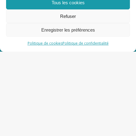
Politique de confidentialité
Tous les cookies
Mentions Légales
Politique de cookies
Refuser
Nous suivre
Enregistrer les préférences
Politique de cookies
Politique de confidentialité
Partenaires
Persowine Personnalisation bouteille vin &
champagne
Prosecco Bio
Château de Berne
Château Minuty
Moët & Chandon