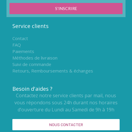
S'INSCRIRE
Service clients
Contact
FAQ
Paiements
Méthodes de livraison
Suivi de commande
Retours, Remboursements & échanges
Besoin d'aides ?
Contactez notre service clients par mail, nous
vous répondons sous 24h durant nos horaires
d’ouverture du Lundi au Samedi de 9h à 19h
NOUS CONTACTER