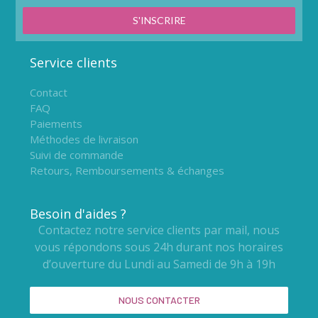
S'INSCRIRE
Service clients
Contact
FAQ
Paiements
Méthodes de livraison
Suivi de commande
Retours, Remboursements & échanges
Besoin d'aides ?
Contactez notre service clients par mail, nous
vous répondons sous 24h durant nos horaires
d’ouverture du Lundi au Samedi de 9h à 19h
NOUS CONTACTER