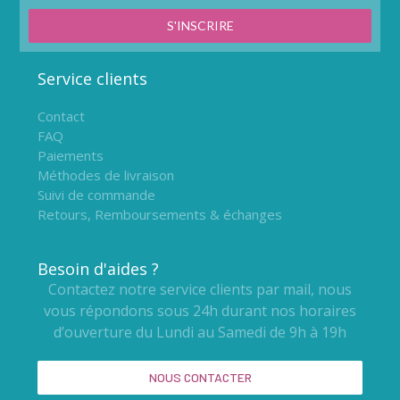
S'INSCRIRE
Service clients
Contact
FAQ
Paiements
Méthodes de livraison
Suivi de commande
Retours, Remboursements & échanges
Besoin d'aides ?
Contactez notre service clients par mail, nous
vous répondons sous 24h durant nos horaires
d’ouverture du Lundi au Samedi de 9h à 19h
NOUS CONTACTER